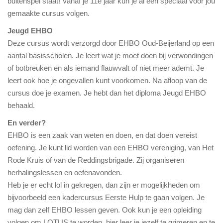
buitenspel staat! Vanaf je 11e jaar kun je al een speciaal voor jou
gemaakte cursus volgen.
Jeugd EHBO
Deze cursus wordt verzorgd door EHBO Oud-Beijerland op een
aantal basisscholen. Je leert wat je moet doen bij verwondingen
of botbreuken en als iemand flauwvalt of niet meer ademt. Je
leert ook hoe je ongevallen kunt voorkomen. Na afloop van de
cursus doe je examen. Je hebt dan het diploma Jeugd EHBO
behaald.
En verder?
EHBO is een zaak van weten en doen, en dat doen vereist
oefening. Je kunt lid worden van een EHBO vereniging, van Het
Rode Kruis of van de Reddingsbrigade. Zij organiseren
herhalingslessen en oefenavonden.
Heb je er echt lol in gekregen, dan zijn er mogelijkheden om
bijvoorbeeld een kadercursus Eerste Hulp te gaan volgen. Je
mag dan zelf EHBO lessen geven. Ook kun je een opleiding
volgen om LOTUS te worden, hier leer je jezelf te grimeren en te