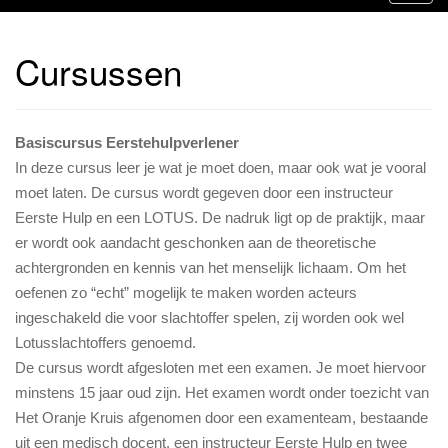
o
g
Cursussen
g
l
e
n
Basiscursus Eerstehulpverlener
a
In deze cursus leer je wat je moet doen, maar ook wat je vooral
v
moet laten. De cursus wordt gegeven door een instructeur
i
Eerste Hulp en een LOTUS. De nadruk ligt op de praktijk, maar
g
er wordt ook aandacht geschonken aan de theoretische
a
achtergronden en kennis van het menselijk lichaam. Om het
t
oefenen zo “echt” mogelijk te maken worden acteurs
i
ingeschakeld die voor slachtoffer spelen, zij worden ook wel
e
Lotusslachtoffers genoemd.
De cursus wordt afgesloten met een examen. Je moet hiervoor
minstens 15 jaar oud zijn. Het examen wordt onder toezicht van
Het Oranje Kruis afgenomen door een examenteam, bestaande
uit een medisch docent, een instructeur Eerste Hulp en twee