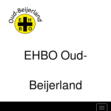
Doorgaan
naar
artikel
EHBO Oud-
Beijerland
T