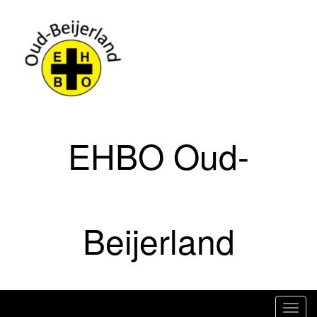
Doorgaan
naar
artikel
EHBO Oud-
Beijerland
T