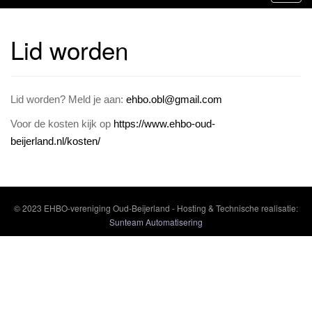
o
g
Lid worden
g
l
e
n
Lid worden? Meld je aan:
ehbo.obl@gmail.com
a
Voor de kosten kijk op
https://www.ehbo-oud-
v
beijerland.nl/kosten/
i
g
a
t
© 2023 EHBO-vereniging Oud-Beijerland - Hosting & Technische realisatie:
i
Sunteam Automatisering
e